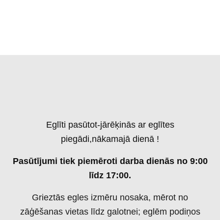
Eglīti pasūtot-jārēķinās ar eglītes
piegādi,nākamajā dienā !
Pasūtījumi tiek piemēroti darba dienās no 9:00
līdz 17:00.
Grieztās egles izmēru nosaka, mērot no
zāģēšanas vietas līdz galotnei; eglēm podiņos