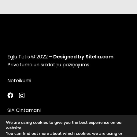
Egļu Tētis © 2022 –
Designed by Sitelia.com
Privātuma un sīkdatņu paziņojums
Noteikumi
SIA Cintamani
Reģ.Nr.41203061808
We are using cookies to give you the best experience on our
PVN Nr. LV41203061808
website.
You can find out more about which cookies we are using or
Latvija, Rīga, Brīvības gatve 425-57, LV-1024