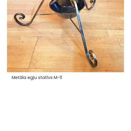
Metāla egļu statīvs M-11