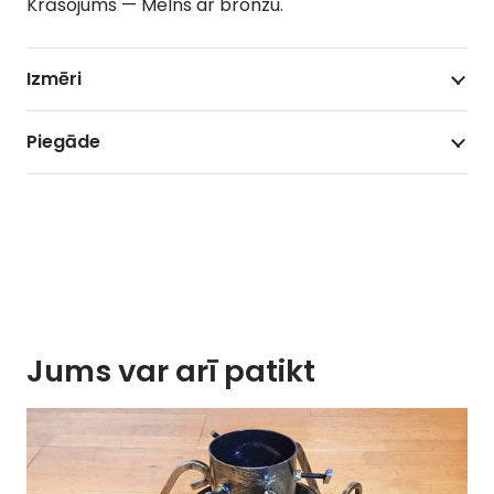
Krāsojums — Melns ar bronzu.
Izmēri
Piegāde
Jums var arī patikt