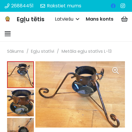
26884451
Rakstiet mums
Egļu tētis
Latviešu
Mans konts
Sākums
/
Egļu statīvi
/
Metāla egļu statīvs L-13