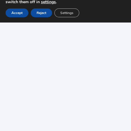
switch them off in
settings
.
Accept
Reject
Settings
Par drošu maksājumu rūpējas: