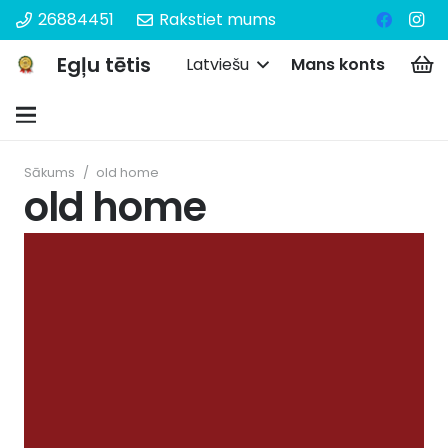
26884451
Rakstiet mums
Egļu tētis
Latviešu
Mans konts
Sākums
/
old home
old home