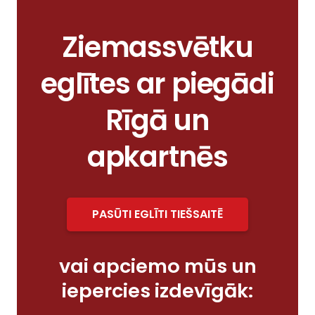
Ziemassvētku
eglītes ar piegādi
Rīgā un
apkartnēs
PASŪTI EGLĪTI TIEŠSAITĒ
vai apciemo mūs un
iepercies izdevīgāk: