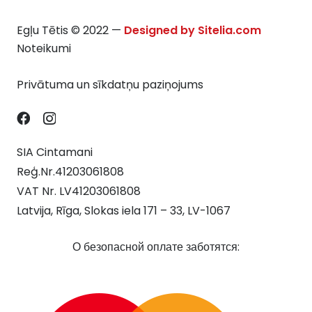
Egļu Tētis © 2022 —
Designed by Sitelia.com
Noteikumi
Privātuma un sīkdatņu paziņojums
SIA Cintamani
Reģ.Nr.41203061808
VAT Nr. LV41203061808
Latvija, Rīga, Slokas iela 171 – 33, LV-1067
О безопасной оплате заботятся: