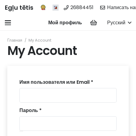
Egļu tētis
26884451
Написать н
Мой профиль
Русский
Главная
/
My Account
My Account
Обязательно
Имя пользователя или Email
*
Обязательно
Пароль
*